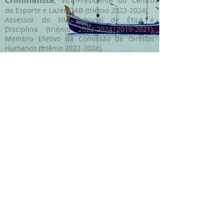
Criminalista
, Vice-Presidente do Centro
de Esporte e Lazer OAB (triênio
2022-2024)
,
Assessor do XIV Tribunal de Ética e
Disciplina (triênio
2022-2024
|2019-2021),
Membro Efetivo da Comissão de Direitos
Humanos (triênio
2022-2024)
,
Secretário do Centro de Esporte e Lazer
(triênio
2019-2021)
. Expertise Técnica -
Direito Penal e Processo Penal.
C