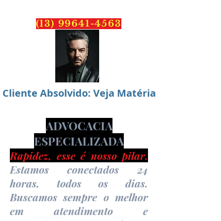
PONTES
ADVOCACIA
(13) 99641-4563
Cliente Absolvido: Veja Matéria
ADVOCACIA
ESPECIALIZADA
Rapidez, esse é nosso pilar.
Estamos conectados 24
horas, todos os dias.
Buscamos sempre o melhor
em atendimento e