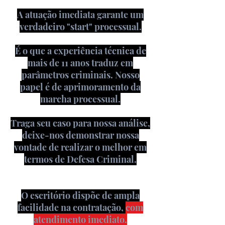
A atuação imediata garante um
verdadeiro "start" processual.
É o que a experiência técnica de
mais de 11 anos traduz em
parâmetros criminais. Nosso
papel é de aprimoramento da
marcha processual.
Traga seu caso para nossa análise,
deixe-nos demonstrar nossa
vontade de realizar o melhor em
termos de Defesa Criminal.
O escritório dispõe de ampla
facilidade na contratação,
com
atendimento imediato.