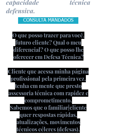
capacidade técnica
defensiva.
CONSULTA MANDADOS
O que posso trazer para você,
futuro cliente? Qual o meu
diferencial? O que posso lhe
oferecer em Defesa Técnica?
Cliente que acessa minha página
profissional pela primeira vez,
tenha em mente que presto
assessoria técnica com rapidez e
comprometimento.
Sabemos que o familiar|cliente
quer respostas rápidas,
atualizações, movimentos
técnicos céleres (defesas).