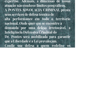
expertise.
Ademais, a dimensão de nossa
atuação não conhece limites geográficos.
A PONTES ADVOCACIA CRIMINAL presta
seus serviços de defesa técnica de
alta performance em todo o território
nacional. Onde quer que se encontre a
demanda por uma defesa irretocável, a
Inteligência Defensiva Criminal do
Dr. Pontes será mobilizada para garantir
que a Liberdade e a Lei prevaleçam.
Confie sua defesa a quem redefine os
padrões da advocacia criminal.
Dr. Jonathan Santos Pontes
(@seucriminalista) PONTES
ADVOCACIA
CRIMINAL Liberdade. Estratégia.
Excelência.
Busca Mandado de Prisão