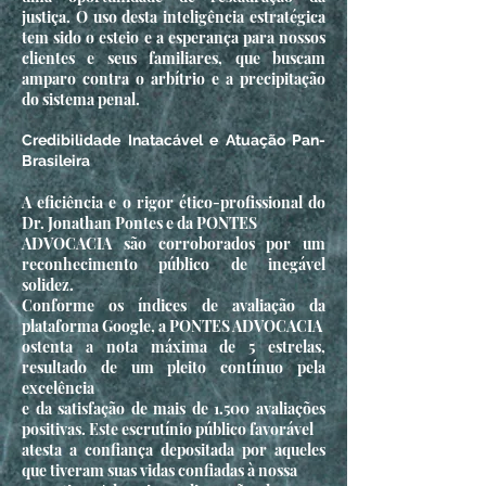
justiça. O uso desta inteligência estratégica
tem sido o esteio e a esperança para nossos
clientes e seus familiares, que buscam
amparo contra o arbítrio e a precipitação
do sistema penal.
Credibilidade Inatacável e Atuação Pan-
Brasileira
A eficiência e o rigor ético-profissional do
Dr. Jonathan Pontes e da PONTES
ADVOCACIA são corroborados por um
reconhecimento público de inegável
solidez.
Conforme os índices de
avaliação da
plataforma Google, a PONTES ADVOCACIA
ostenta a nota máxima
de 5 estrelas,
resultado de um pleito contínuo pela
excelência
e da satisfação de mais
de 1.500 avaliações
positivas. Este escrutínio público favorável
atesta a confiança
depositada por aqueles
que tiveram suas vidas confiadas à nossa