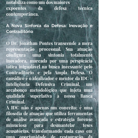
notabiliza como um dos maiores
expoentes da defesa técnica
contemporânea.
A Nova Sinfonia da Defesa: Inovação e
Contraditório
O Dr. Jonathan Pontes transcende a mera
representação processual. Sua atuação
configura uma sintonia totalmente
inovadora, marcada por uma perspicácia
tática inigualável na busca incessante pelo
Contraditório e pela Ampla Defesa. O
causídico é o idealizador e mentor da IDC –
Inteligência Defensiva Criminal, um
arcabouço metodológico que injeta uma
qualidade superlativa à nossa Banca
Criminal.
A IDC não é apenas um conceito; é uma
filosofia de atuação que utiliza ferramentas
de análise avançada e estratégia forense
minuciosa para desmantelar teses
acusatórias, transformando cada caso em
uma oportunidade de restauração da