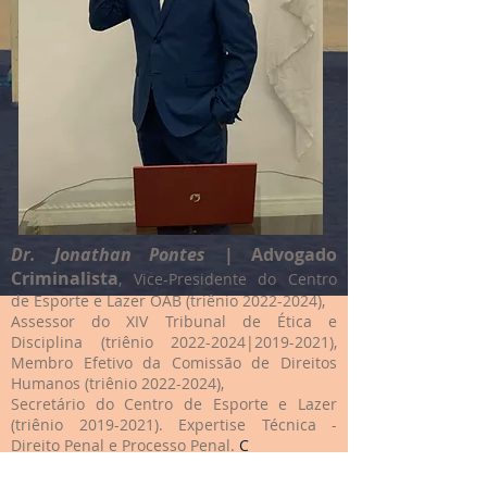
Dr. Jonathan Pontes
| Advogado
Criminalista
, Vice-Presidente do Centro
de Esporte e Lazer OAB (triênio
2022-2024)
,
Assessor do XIV Tribunal de Ética e
Disciplina (triênio
2022-2024
|2019-2021),
Membro Efetivo da Comissão de Direitos
Humanos (triênio
2022-2024)
,
Secretário do Centro de Esporte e Lazer
(triênio
2019-2021)
. Expertise Técnica -
Direito Penal e Processo Penal.
C