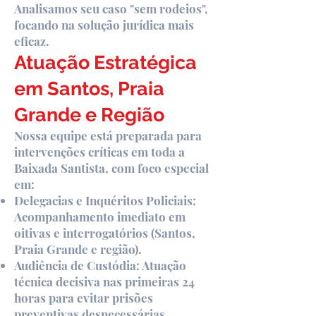
Analisamos seu caso "sem rodeios",
focando na solução jurídica mais
eficaz.
Atuação Estratégica
em Santos, Praia
Grande e Região
Nossa equipe está preparada para
intervenções críticas em toda a
Baixada Santista, com foco especial
em:
Delegacias e Inquéritos Policiais:
Acompanhamento imediato em
oitivas e interrogatórios (Santos,
Praia Grande e região).
Audiência de Custódia: Atuação
técnica decisiva nas primeiras 24
horas para evitar prisões
preventivas desnecessárias.