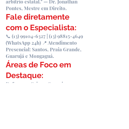
arbítrio estatal." — Dr. Jonathan
Pontes, Mestre em Direito.
Fale diretamente
com o Especialista:
📞
(13) 99104-6327
|
(13) 98815-4649
(WhatsApp 24h) 📍 Atendimento
Presencial: Santos, Praia Grande,
Guarujá e Mongaguá.
Áreas de Foco em
Destaque:
Defesa em Crimes Sexuais e
Vulneráveis
Lei Maria da Penha (Violência
Doméstica)
Crimes contra o Patrimônio e
Estelionato
Habeas Corpus e Recursos aos