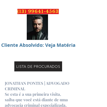
PONTES
ADVOCACIA
(13) 99641-4563
Cliente Absolvido: Veja Matéria
LISTA DE PROCURADOS
Excelência em Defesa Criminal:
Estratégia e Prontidão 24h na Bixada
Santista
JONATHAN PONTES | ADVOGADO
CRIMINAL
Se esta é a sua primeira visita,
saiba que você está diante de uma
advocacia criminal especializada,