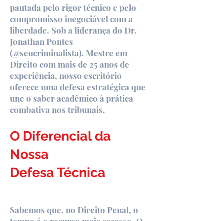
pautada pelo rigor técnico e pelo
compromisso inegociável com a
liberdade. Sob a liderança do Dr.
Jonathan Pontes
(@seucriminalista), Mestre em
Direito com mais de 25 anos de
experiência, nosso escritório
oferece uma defesa estratégica que
une o saber acadêmico à prática
combativa nos tribunais.
O Diferencial da
Nossa
Defesa Técnica
Sabemos que, no Direito Penal, o